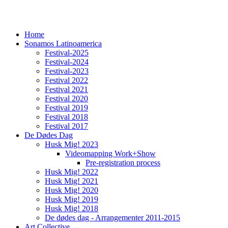
Home
Sonamos Latinoamerica
Festival-2025
Festival-2024
Festival-2023
Festival 2022
Festival 2021
Festival 2020
Festival 2019
Festival 2018
Festival 2017
De Dødes Dag
Husk Mig! 2023
Videomapping Work+Show
Pre-registration process
Husk Mig! 2022
Husk Mig! 2021
Husk Mig! 2020
Husk Mig! 2019
Husk Mig! 2018
De dødes dag - Arrangementer 2011-2015
Art Collective