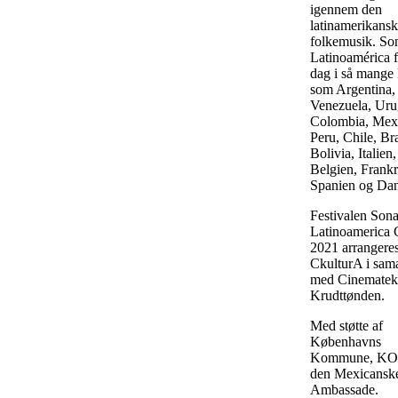
igennem den
latinamerikans
folkemusik. S
Latinoamérica f
dag i så mange 
som Argentina,
Venezuela, Uru
Colombia, Mex
Peru, Chile, Bra
Bolivia, Italien,
Belgien, Frankr
Spanien og Da
Festivalen Son
Latinoamerica
2021 arrangeres
CkulturA i sam
med Cinemateke
Krudttønden.
Med støtte af
Københavns
Kommune, KO
den Mexicansk
Ambassade.