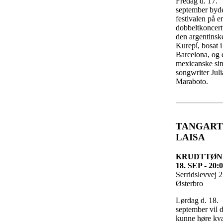
Fredag d. 17.
september byd
festivalen på e
dobbeltkoncer
den argentinske
Kurepí, bosat i
Barcelona, og 
mexicanske si
songwriter Jul
Maraboto.
TANGART
LAISA
KRUDTTØN
18. SEP - 20:
Serridslevvej 
Østerbro
Lørdag d. 18.
september vil 
kunne høre kva