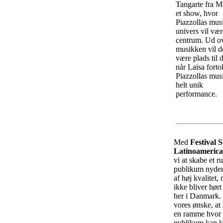
Tangarte fra M
et show, hvor
Piazzollas mus
univers vil vær
centrum. Ud o
musikken vil d
være plads til 
når Laisa forto
Piazzollas musi
helt unik
performance.
Med
Festival 
Latinoamerica
vi at skabe et r
publikum nyde
af høj kvalitet
ikke bliver hørt 
her i Danmark. 
vores ønske, at
en ramme hvor
publikum kan 