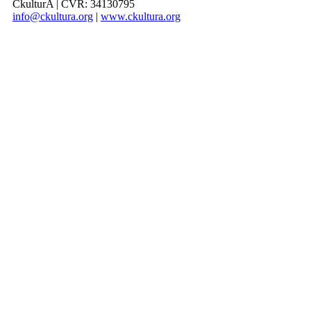
CkulturA | CVR: 34130795
info@ckultura.org
|
www.ckultura.org