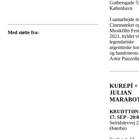
Gothersgade 5
København
I samarbejde 
Cinemateket o
Musikfilm Fest
Med støtte fra:
2021, hyldet v
legendariske
argentinske ko
og bandoneon-s
Astor Piazzolla
KUREPÍ +
JULIAN
MARABO
KRUDTTØN
17. SEP - 20:
Serridslevvej 
Østerbro