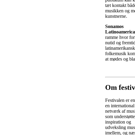
tæt kontakt bå
musikken og m
kunstnerne.
Sonamos
Latinoamerica
ramme hvor fort
nutid og fremtid
latinamerikansk
folkemusik kom
at mødes og bl
Om festiv
Festivalen er en
en international
netværk af mus
som understøtte
inspiration og
udveksling mus
imellem, og nær