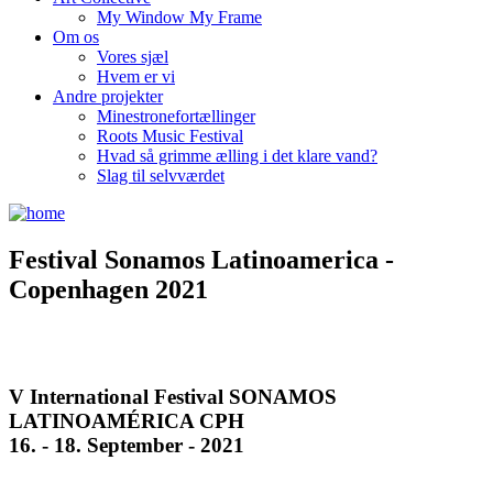
My Window My Frame
Om os
Vores sjæl
Hvem er vi
Andre projekter
Minestronefortællinger
Roots Music Festival
Hvad så grimme ælling i det klare vand?
Slag til selvværdet
Festival Sonamos Latinoamerica -
Copenhagen 2021
V International Festival
SONAMOS
LATINOAMÉRICA CPH
16. - 18. September - 2021