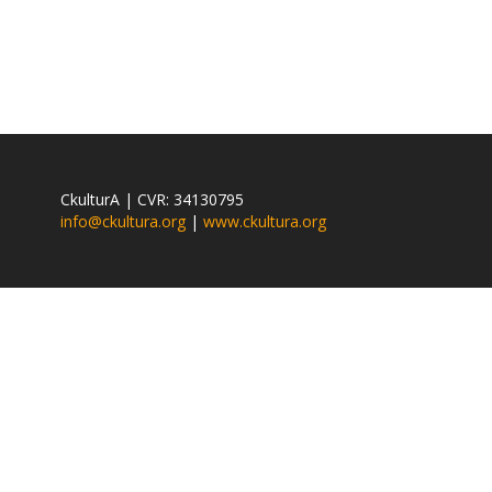
CkulturA | CVR: 34130795
info@ckultura.org
|
www.ckultura.org