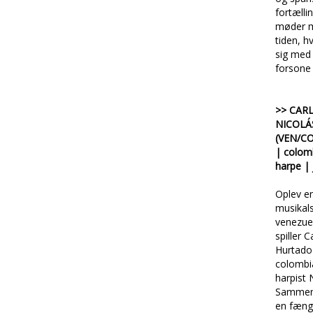
fortælli
møder 
tiden, h
sig med
forsone 
>> CAR
NICOLÁ
(VEN/CO
| colom
harpe |
Oplev en
musikal
venezue
spiller 
Hurtado
colombi
harpist 
Sammen 
en fæng