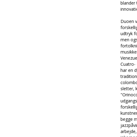
blander 
innovati
Duoen vi
forskell
udtryk f
men og
fortolkn
musikken
Venezue
Cuatro-
har en d
traditio
colombo
sletter,
"Orinoc
udgangs
forskell
kunstner
begge m
jazzpåvi
arbejde,