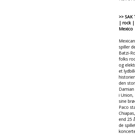
>> SAK 
| rock 
Mexico
Mexican
spiller d
Batzi-Ro
folks ro
og elekt
et lydbi
historien
den stor
Damian 
i Union
sine brø
Paco sta
Chiapas
end 25 å
de spille
koncerte