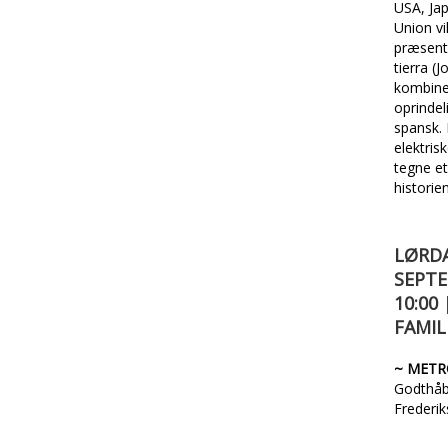
USA, Jap
Union v
præsent
tierra (J
kombine
oprinde
spansk.
elektris
tegne et
historie
LØRDA
SEPTE
10:00
FAMIL
~ MET
Godthåb
Frederi