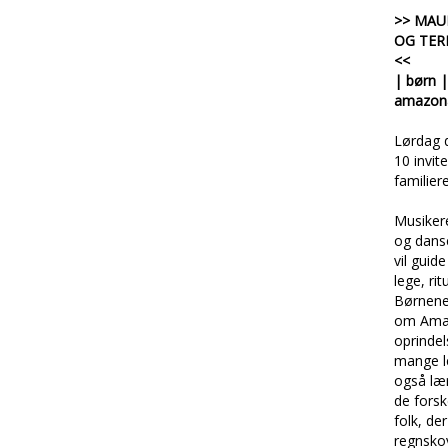
>> MAU
OG TER
<<
| børn |
amazon
Lørdag d
10 invite
familier
Musiker
og dans
vil guid
lege, ri
Børnene
om Ama
oprindel
mange le
også læ
de forsk
folk, der
regnsko