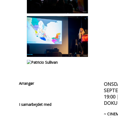
Arrangør
ONSDA
SEPTE
19:00 
DOKU
I samarbejdet med
~ CINE