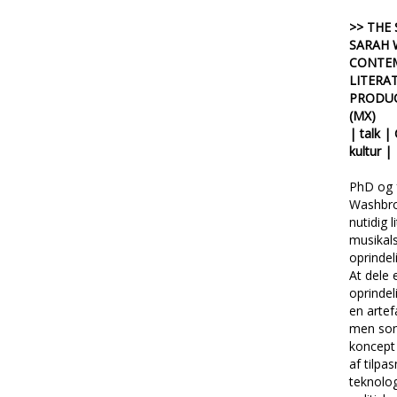
>> THE 
SARAH
CONTE
LITERA
PRODUC
(MX)
| talk |
kultur 
PhD og 
Washbroo
nutidig l
musikals
oprindel
At dele 
oprindel
en artef
men som
koncept 
af tilpa
teknolog