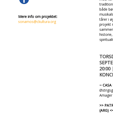
traditio
både bønd
musikals
M
ere info om projektet:
tårer i 
sonamos@ckultura.org
projekt
sammen
historie
spiritual
TORSD
SEPTE
20:00 
KONC
~ CASA
Østrigs
Amager
>> PATR
(ARG) <