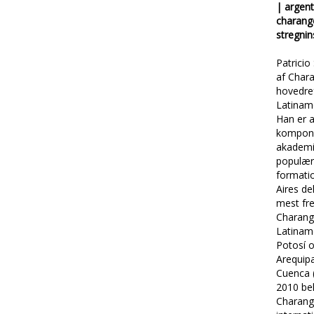
| argent
charang
stregnin
Patricio 
af Char
hovedref
Latinam
Han er 
komponi
akademi
populær
formati
Aires de
mest fr
Charango
Latiname
Potosí o
Arequip
Cuenca (
2010 be
Charang