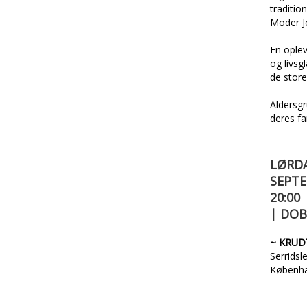
traditio
Moder J
En oplev
og livs
de stor
Aldersgr
deres fa
LØRDA
SEPTE
20:00
| DO
~ KRUD
Serridsl
Københ