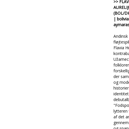
>> FLA
AURELI
(BOL/DK
| bolivi
aymaras
Andinsk
fløjtesp
Flavia H
kontraba
Užameck
folklore
forskell
der sam
og mode
historie
identite
debutal
"Fodspor
lytteren 
af det a
gennem 
og span