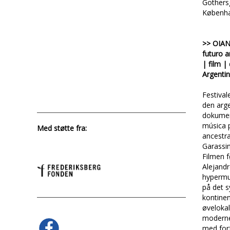
Gothers
Københ
>> OIAN
futuro a
| film 
Argentin
Festiva
den arg
dokumen
música 
Med støtte fra:
ancestra
Garassi
Filmen f
Alejandr
hypermus
på det 
kontine
øvelokal
moderne
med for