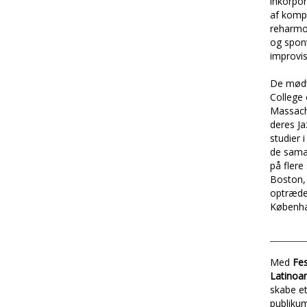
inkorpor
af kompo
reharmo
og spon
improvis
De mødt
College 
Massach
deres J
studier 
de sama
på flere 
Boston,
optræder
Københa
Med
Fe
Latinoa
skabe e
publiku