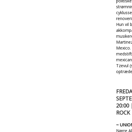
politiske
strømnin
cyklusse
renoveri
Hun vil b
akkompa
musiker
Martinez
Mexico.
medstift
mexican
Tzevul 
optræder
FREDA
SEPTE
20:00
ROCK
~ UNIO
Nørre Al