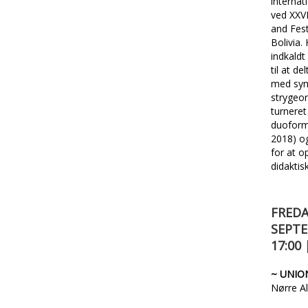
internat
ved XXVI
and Festi
Bolivia.
indkaldt 
til at d
med syn
strygeor
turneret
duoform
2018) og
for at o
didaktisk
FREDA
SEPTE
17:00 
~ UNIO
Nørre Al