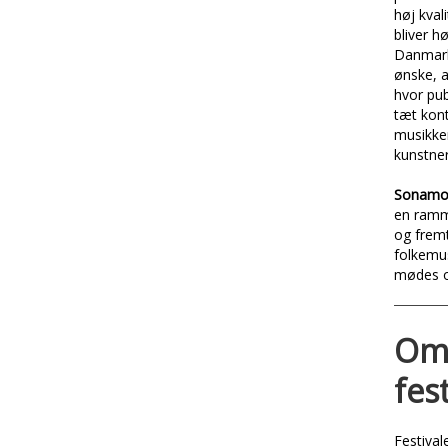
høj kval
bliver hø
Danmark
ønske, 
hvor pu
tæt kon
musikke
kunstne
Sonamos
en ramme
og fremt
folkemus
mødes o
O
fes
Festival