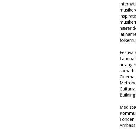
internat
musiker
inspirat
musiker
nærer d
latinam
folkemus
Festiva
Latinoa
arranger
samarb
Cinemat
Metrono
Guitarra
Buildin
Med stø
Kommune
Fonden 
Ambass